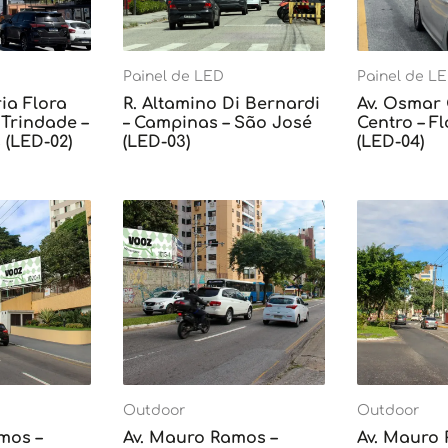
Painel de LED
Painel de L
ia Flora
R. Altamino Di Bernardi
Av. Osmar
Trindade –
– Campinas – São José
Centro – F
 (LED-02)
(LED-03)
(LED-04)
Outdoor
Outdoor
mos –
Av. Mauro Ramos –
Av. Mauro