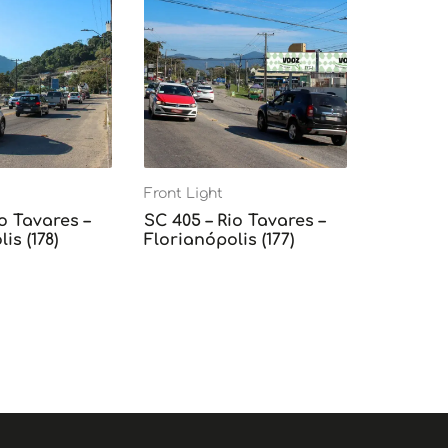
Front Light
o Tavares –
SC 405 – Rio Tavares –
is (178)
Florianópolis (177)