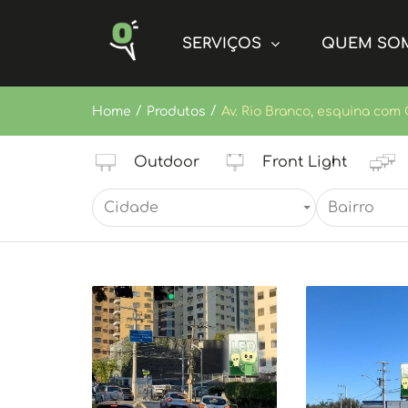
SERVIÇOS
QUEM SO
/
/
Home
Produtos
Av. Rio Branco, esquina com 
Outdoor
Front Light
Cidade
Bairro