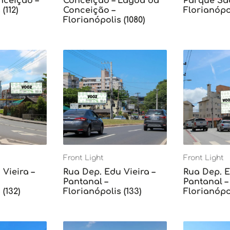
ceição –
Conceição – Lagoa da
Parque Sã
(112)
Conceição –
Florianópol
Florianópolis (1080)
Front Light
Front Light
Vieira –
Rua Dep. Edu Vieira –
Rua Dep. E
Pantanal –
Pantanal –
(132)
Florianópolis (133)
Florianópol