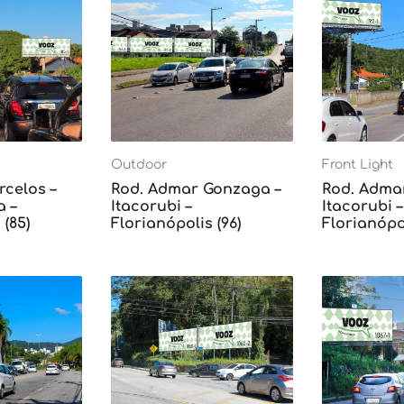
Outdoor
Front Light
rcelos –
Rod. Admar Gonzaga –
Rod. Adma
 –
Itacorubi –
Itacorubi –
 (85)
Florianópolis (96)
Florianópol