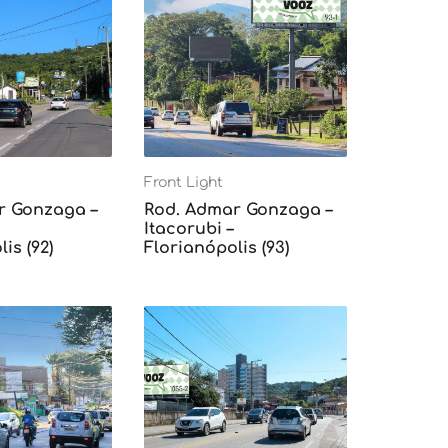
Front Light
r Gonzaga –
Rod. Admar Gonzaga –
Itacorubi –
is (92)
Florianópolis (93)