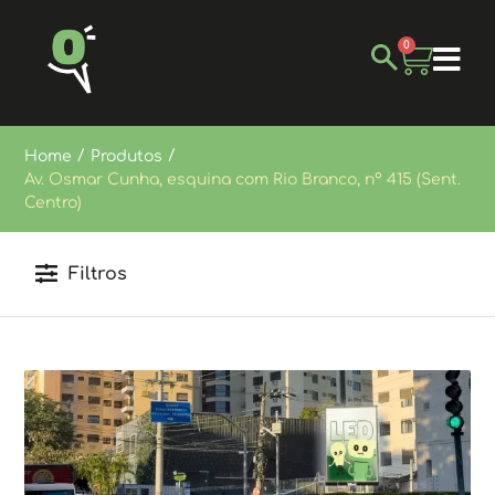
0
/
/
Home
Produtos
Av. Osmar Cunha, esquina com Rio Branco, nº 415 (Sent.
Centro)
Filtros