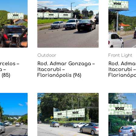
Outdoor
Front Light
rcelos –
Rod. Admar Gonzaga –
Rod. Adma
 –
Itacorubi –
Itacorubi –
 (85)
Florianópolis (96)
Florianópol