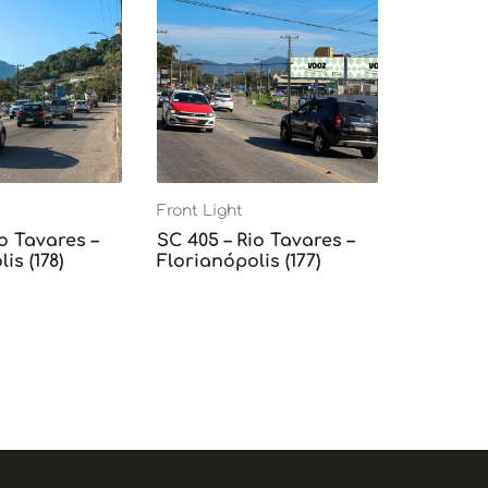
Front Light
o Tavares –
SC 405 – Rio Tavares –
is (178)
Florianópolis (177)