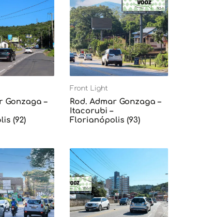
Front Light
r Gonzaga –
Rod. Admar Gonzaga –
Itacorubi –
is (92)
Florianópolis (93)