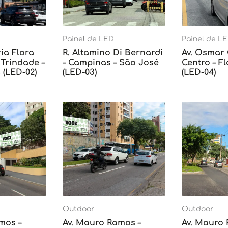
Painel de LED
Painel de L
ia Flora
R. Altamino Di Bernardi
Av. Osmar
Trindade –
– Campinas – São José
Centro – F
 (LED-02)
(LED-03)
(LED-04)
Outdoor
Outdoor
mos –
Av. Mauro Ramos –
Av. Mauro