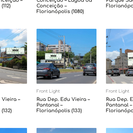
ceição –
Conceição – Lagoa da
Parque Sã
(112)
Conceição –
Florianópol
Florianópolis (1080)
Front Light
Front Light
Vieira –
Rua Dep. Edu Vieira –
Rua Dep. E
Pantanal –
Pantanal –
(132)
Florianópolis (133)
Florianópol