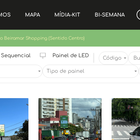
MOS
MAPA
MÍDIA-KIT
BI-SEMANA
o Beiramar Shopping (Sentido Centro)
Sequencial
Painel de LED
Código
Tipo de painel