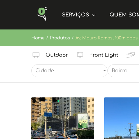
SERVIÇOS
QUEM SO
/
/
Home
Produtos
Av. Mauro Ramos, 100m após 
Outdoor
Front Light
Cidade
Bairro