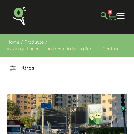
0
/
/
Home
Produtos
Av. Jorge Lacerda, no trevo da Seta (Sentido Centro)
Filtros