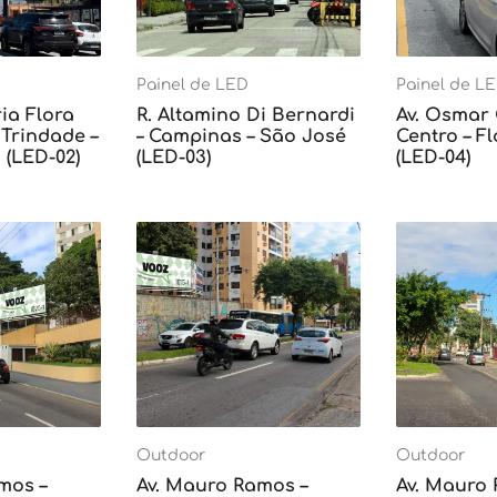
Painel de LED
Painel de L
ia Flora
R. Altamino Di Bernardi
Av. Osmar
Trindade –
– Campinas – São José
Centro – F
 (LED-02)
(LED-03)
(LED-04)
Outdoor
Outdoor
mos –
Av. Mauro Ramos –
Av. Mauro