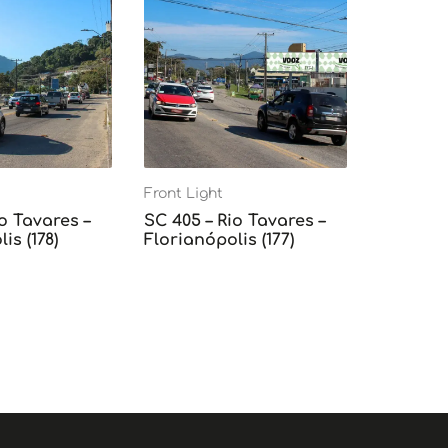
Front Light
o Tavares –
SC 405 – Rio Tavares –
is (178)
Florianópolis (177)