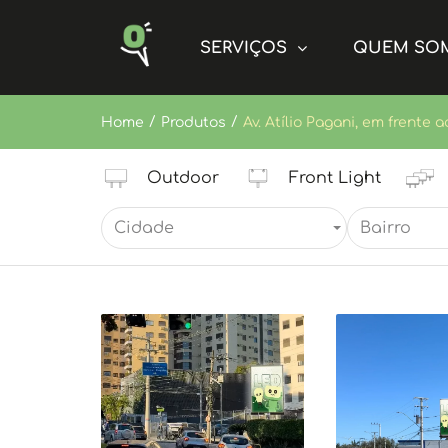
SERVIÇOS
QUEM SO
/
/
Home
Produtos
Av. Atílio Pagani, em frente 
Outdoor
Front Light
Cidade
Bairro