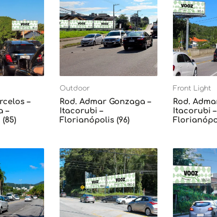
Outdoor
Front Light
rcelos –
Rod. Admar Gonzaga –
Rod. Adma
 –
Itacorubi –
Itacorubi –
 (85)
Florianópolis (96)
Florianópol