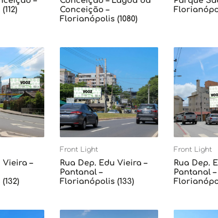
ceição –
Conceição – Lagoa da
Parque Sã
(112)
Conceição –
Florianópol
Florianópolis (1080)
Front Light
Front Light
Vieira –
Rua Dep. Edu Vieira –
Rua Dep. E
Pantanal –
Pantanal –
(132)
Florianópolis (133)
Florianópol