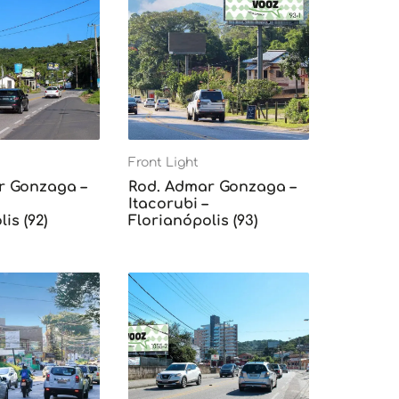
Front Light
r Gonzaga –
Rod. Admar Gonzaga –
Itacorubi –
is (92)
Florianópolis (93)