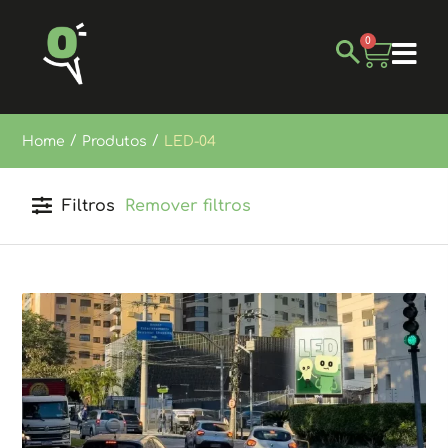
0
/
/
Home
Produtos
LED-04
Filtros
Remover filtros