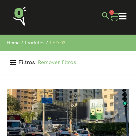
0
/
/
Home
Produtos
LED-03
Filtros
Remover filtros