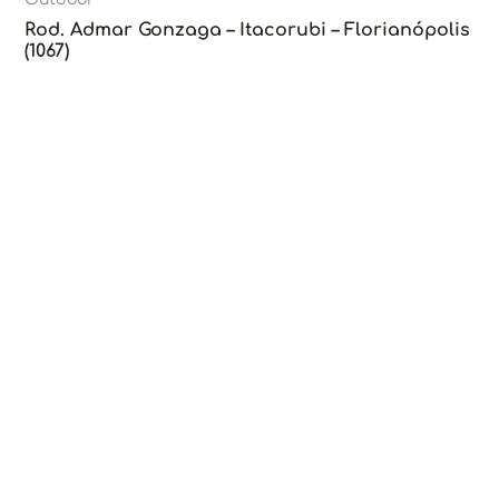
Rod. Admar Gonzaga – Itacorubi – Florianópolis
(1067)
Outdoor
Rod. Admar Gonzaga – Itacorubi – Florianópolis
(1055)