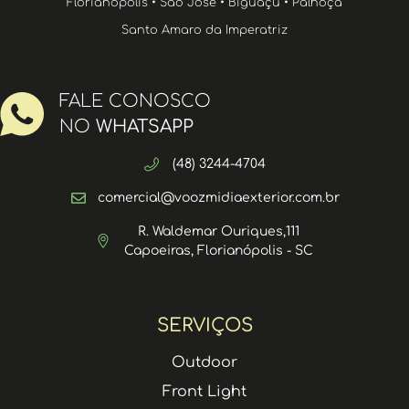
Florianópolis • São José • Biguaçu • Palhoça
Santo Amaro da Imperatriz
FALE CONOSCO
NO
WHATSAPP
(48) 3244-4704
comercial@voozmidiaexterior.com.br
R. Waldemar Ouriques,111
Capoeiras, Florianópolis - SC
SERVIÇOS
Outdoor
Front Light