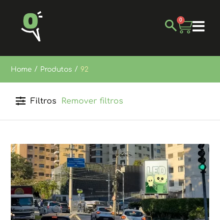
0
/
/
Home
Produtos
92
Filtros
Remover filtros