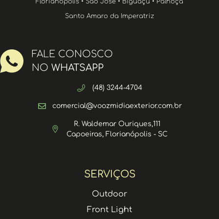
Florianópolis • São José • Biguaçu • Palhoça
Santo Amaro da Imperatriz
FALE CONOSCO
NO
WHATSAPP
(48) 3244-4704
comercial@voozmidiaexterior.com.br
R. Waldemar Ouriques,111
Capoeiras, Florianópolis - SC
SERVIÇOS
Outdoor
Front Light