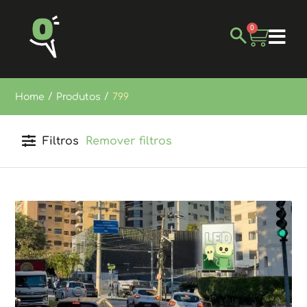
0
/
/
Home
Produtos
799
Filtros
Remover filtros