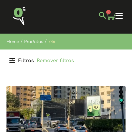
0
/
/
Home
Produtos
786
Filtros
Remover filtros