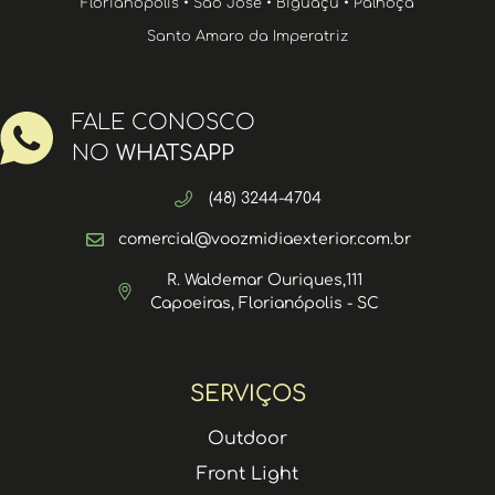
Florianópolis • São José • Biguaçu • Palhoça
Santo Amaro da Imperatriz
FALE CONOSCO
NO
WHATSAPP
(48) 3244-4704
comercial@voozmidiaexterior.com.br
R. Waldemar Ouriques,111
Capoeiras, Florianópolis - SC
SERVIÇOS
Outdoor
Front Light