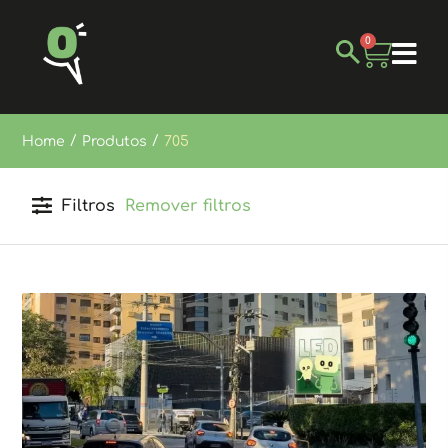
0
/
/
Home
Produtos
705
Filtros
Remover filtros