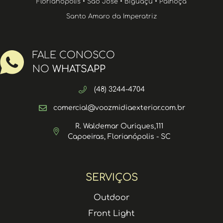
Florianópolis • São José • Biguaçu • Palhoça
Santo Amaro da Imperatriz
FALE CONOSCO
NO
WHATSAPP
(48) 3244-4704
comercial@voozmidiaexterior.com.br
R. Waldemar Ouriques,111
Capoeiras, Florianópolis - SC
SERVIÇOS
Outdoor
Front Light