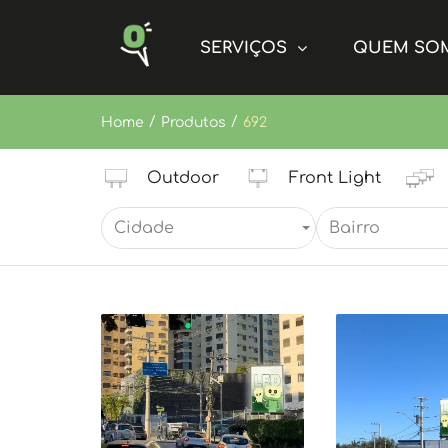
SERVIÇOS
QUEM SO
/
/
Home
Produtos
692
Outdoor
Front Light
Cidade
Bairro