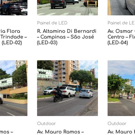
Painel de LED
Painel de L
ia Flora
R. Altamino Di Bernardi
Av. Osmar
Trindade –
– Campinas – São José
Centro – F
 (LED-02)
(LED-03)
(LED-04)
Outdoor
Outdoor
mos –
Av. Mauro Ramos –
Av. Mauro