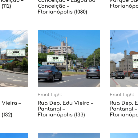
ceição –
Conceição – Lagoa da
Parque Sã
(112)
Conceição –
Florianópol
Florianópolis (1080)
Front Light
Front Light
Vieira –
Rua Dep. Edu Vieira –
Rua Dep. E
Pantanal –
Pantanal –
(132)
Florianópolis (133)
Florianópol