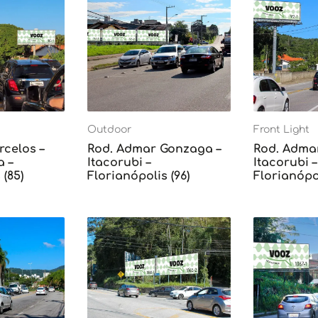
Outdoor
Front Light
rcelos –
Rod. Admar Gonzaga –
Rod. Adma
 –
Itacorubi –
Itacorubi –
 (85)
Florianópolis (96)
Florianópol