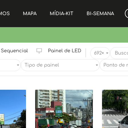
MOS
MAPA
MÍDIA-KIT
BI-SEMANA
Sequencial
Painel de LED
692
×
Tipo de painel
Ponto de 