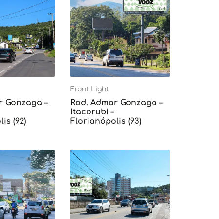
Front Light
r Gonzaga –
Rod. Admar Gonzaga –
Itacorubi –
is (92)
Florianópolis (93)