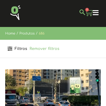
0
/
/
Home
Produtos
686
Filtros
Remover filtros