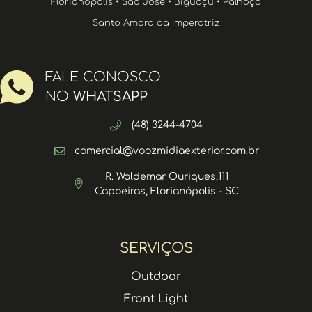
Florianópolis • São José • Biguaçu • Palhoça
Santo Amaro da Imperatriz
FALE CONOSCO
NO
WHATSAPP
(48) 3244-4704
comercial@voozmidiaexterior.com.br
R. Waldemar Ouriques,111
Capoeiras, Florianópolis - SC
SERVIÇOS
Outdoor
Front Light