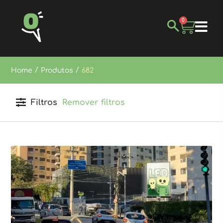
0
/
/
Home
Produtos
682
Filtros
Remover filtros