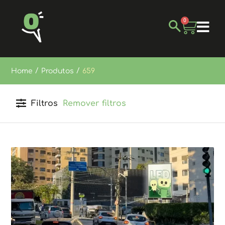
0
/
/
Home
Produtos
659
Filtros
Remover filtros