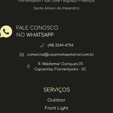
Florianópolis • São José • Biguaçu • Palhoça
Santo Amaro da Imperatriz
FALE CONOSCO
NO
WHATSAPP
(48) 3244-4704
comercial@voozmidiaexterior.com.br
R. Waldemar Ouriques,111
Capoeiras, Florianópolis - SC
SERVIÇOS
Outdoor
Front Light