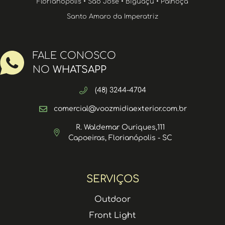
Florianópolis • São José • Biguaçu • Palhoça
Santo Amaro da Imperatriz
FALE CONOSCO
NO
WHATSAPP
(48) 3244-4704
comercial@voozmidiaexterior.com.br
R. Waldemar Ouriques,111
Capoeiras, Florianópolis - SC
SERVIÇOS
Outdoor
Front Light