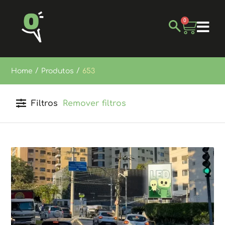
0
/
/
Home
Produtos
653
Filtros
Remover filtros