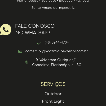
Florianópolis • São José • Biguaçu • Palhoça
Santo Amaro da Imperatriz
FALE CONOSCO
NO
WHATSAPP
(48) 3244-4704
comercial@voozmidiaexterior.com.br
R. Waldemar Ouriques,111
Capoeiras, Florianópolis - SC
SERVIÇOS
Outdoor
Front Light