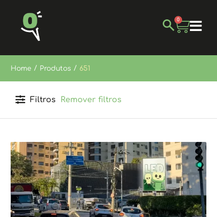
0
/
/
Home
Produtos
651
Filtros
Remover filtros