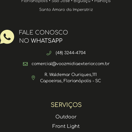
Florianópolis • São José • Biguaçu • Palhoça
Santo Amaro da Imperatriz
FALE CONOSCO
NO
WHATSAPP
(48) 3244-4704
comercial@voozmidiaexterior.com.br
R. Waldemar Ouriques,111
Capoeiras, Florianópolis - SC
SERVIÇOS
Outdoor
Front Light