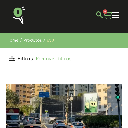
0
/
/
Home
Produtos
650
Filtros
Remover filtros