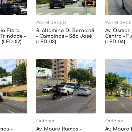
Painel de LED
Painel de L
ia Flora
R. Altamino Di Bernardi
Av. Osmar
Trindade –
– Campinas – São José
Centro – F
 (LED-02)
(LED-03)
(LED-04)
Outdoor
Outdoor
mos –
Av. Mauro Ramos –
Av. Mauro