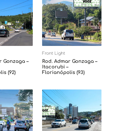
Front Light
r Gonzaga –
Rod. Admar Gonzaga –
Itacorubi –
is (92)
Florianópolis (93)