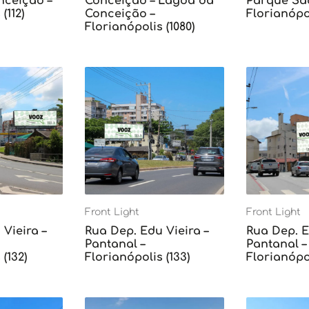
ceição –
Conceição – Lagoa da
Parque Sã
(112)
Conceição –
Florianópol
Florianópolis (1080)
Front Light
Front Light
Vieira –
Rua Dep. Edu Vieira –
Rua Dep. E
Pantanal –
Pantanal –
(132)
Florianópolis (133)
Florianópol