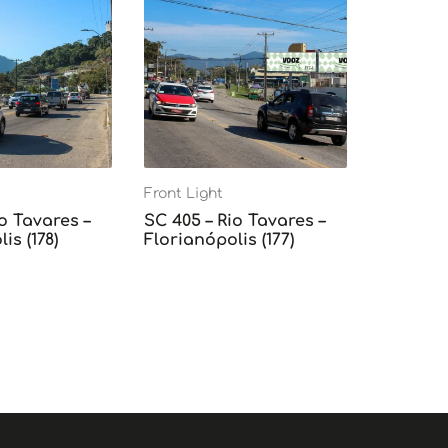
Front Light
o Tavares –
SC 405 – Rio Tavares –
is (178)
Florianópolis (177)