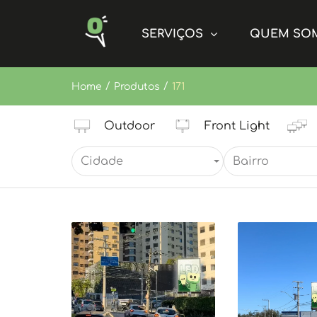
SERVIÇOS
QUEM SO
/
/
Home
Produtos
171
Outdoor
Front Light
Cidade
Bairro