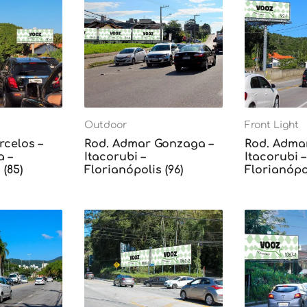
Outdoor
Front Light
rcelos –
Rod. Admar Gonzaga –
Rod. Adma
 –
Itacorubi –
Itacorubi –
 (85)
Florianópolis (96)
Florianópol