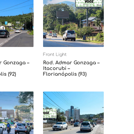
Front Light
r Gonzaga –
Rod. Admar Gonzaga –
Itacorubi –
is (92)
Florianópolis (93)