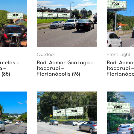
Outdoor
Front Light
rcelos –
Rod. Admar Gonzaga –
Rod. Adma
 –
Itacorubi –
Itacorubi –
 (85)
Florianópolis (96)
Florianópol