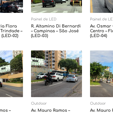
Painel de LED
Painel de L
ia Flora
R. Altamino Di Bernardi
Av. Osmar
Trindade –
– Campinas – São José
Centro – F
 (LED-02)
(LED-03)
(LED-04)
Outdoor
Outdoor
mos –
Av. Mauro Ramos –
Av. Mauro