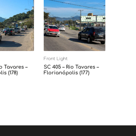
Front Light
o Tavares –
SC 405 – Rio Tavares –
is (178)
Florianópolis (177)