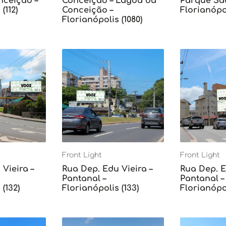
ceição –
Conceição – Lagoa da
Parque Sã
(112)
Conceição –
Florianópol
Florianópolis (1080)
Front Light
Front Light
Vieira –
Rua Dep. Edu Vieira –
Rua Dep. E
Pantanal –
Pantanal –
(132)
Florianópolis (133)
Florianópol