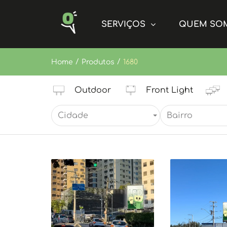
SERVIÇOS
QUEM SO
/
/
Home
Produtos
1680
Outdoor
Front Light
Cidade
Bairro