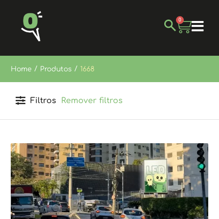
0
/
/
Home
Produtos
1668
Filtros
Remover filtros