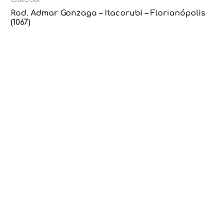
Rod. Admar Gonzaga – Itacorubi – Florianópolis
(1067)
Outdoor
Rod. Admar Gonzaga – Itacorubi – Florianópolis
(1055)