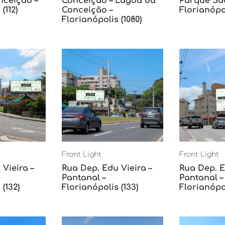
ceição –
Conceição – Lagoa da
Parque Sã
(112)
Conceição –
Florianópol
Florianópolis (1080)
Front Light
Front Light
Vieira –
Rua Dep. Edu Vieira –
Rua Dep. E
Pantanal –
Pantanal –
(132)
Florianópolis (133)
Florianópol