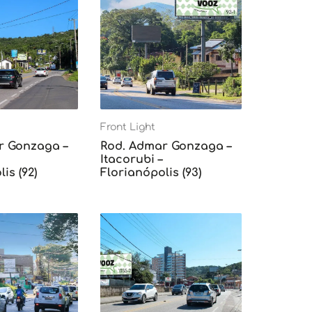
Front Light
r Gonzaga –
Rod. Admar Gonzaga –
Itacorubi –
is (92)
Florianópolis (93)