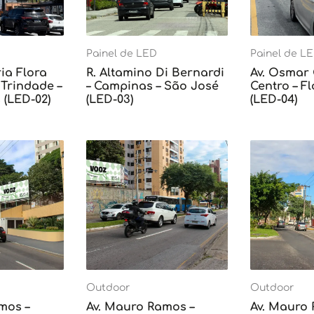
Painel de LED
Painel de L
ia Flora
R. Altamino Di Bernardi
Av. Osmar
Trindade –
– Campinas – São José
Centro – F
 (LED-02)
(LED-03)
(LED-04)
Outdoor
Outdoor
mos –
Av. Mauro Ramos –
Av. Mauro