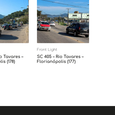
Front Light
o Tavares –
SC 405 – Rio Tavares –
is (178)
Florianópolis (177)