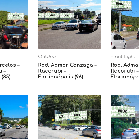
Outdoor
Front Light
rcelos –
Rod. Admar Gonzaga –
Rod. Adma
 –
Itacorubi –
Itacorubi –
 (85)
Florianópolis (96)
Florianópol