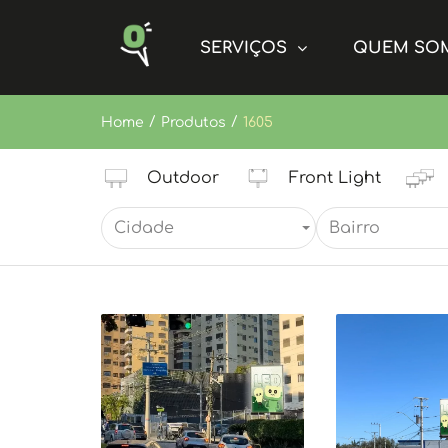
SERVIÇOS
QUEM SO
/
/
Home
Produtos
1605
Outdoor
Front Light
Cidade
Bairro