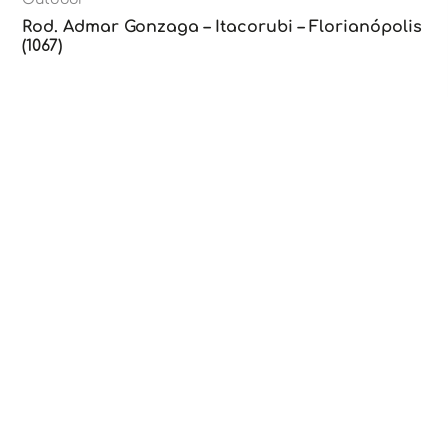
Rod. Admar Gonzaga – Itacorubi – Florianópolis
(1067)
Outdoor
Rod. Admar Gonzaga – Itacorubi – Florianópolis
(1055)