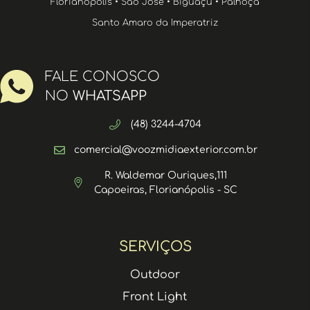
Florianópolis • São José • Biguaçu • Palhoça
Santo Amaro da Imperatriz
FALE CONOSCO
NO
WHATSAPP
(48) 3244-4704
comercial@voozmidiaexterior.com.br
R. Waldemar Ouriques,111
Capoeiras, Florianópolis - SC
SERVIÇOS
Outdoor
Front Light