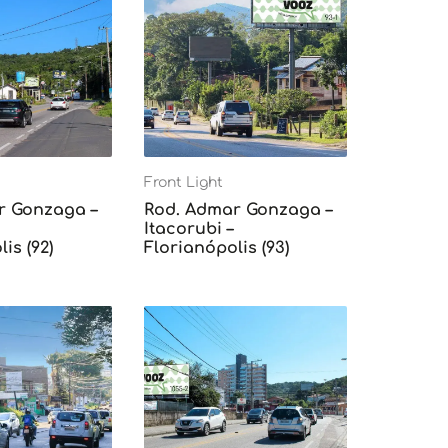
Front Light
r Gonzaga –
Rod. Admar Gonzaga –
Itacorubi –
is (92)
Florianópolis (93)