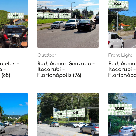
Outdoor
Front Light
rcelos –
Rod. Admar Gonzaga –
Rod. Adma
 –
Itacorubi –
Itacorubi –
 (85)
Florianópolis (96)
Florianópol