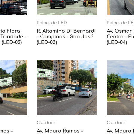
Painel de LED
Painel de L
ia Flora
R. Altamino Di Bernardi
Av. Osmar
Trindade –
– Campinas – São José
Centro – F
 (LED-02)
(LED-03)
(LED-04)
Outdoor
Outdoor
mos –
Av. Mauro Ramos –
Av. Mauro