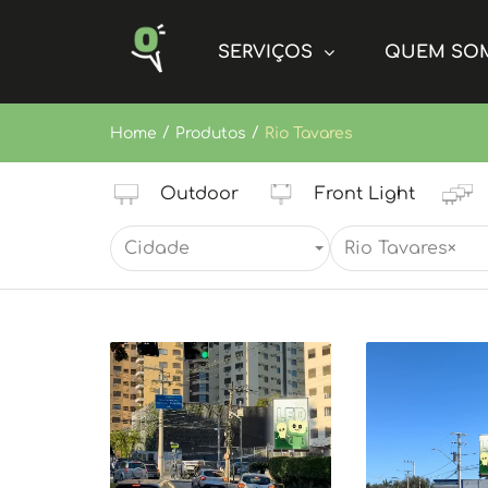
SERVIÇOS
QUEM SO
/
/
Home
Produtos
Rio Tavares
Outdoor
Front Light
Cidade
Rio Tavares
×