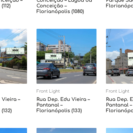
ceição –
Conceição – Lagoa da
Parque Sã
(112)
Conceição –
Florianópol
Florianópolis (1080)
Front Light
Front Light
Vieira –
Rua Dep. Edu Vieira –
Rua Dep. E
Pantanal –
Pantanal –
(132)
Florianópolis (133)
Florianópol