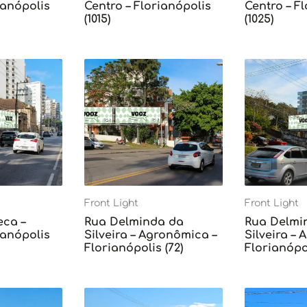
ianópolis
Centro – Florianópolis
Centro – F
(1015)
(1025)
Front Light
Front Light
eca –
Rua Delminda da
Rua Delmi
ianópolis
Silveira – Agronômica –
Silveira –
Florianópolis (72)
Florianópol