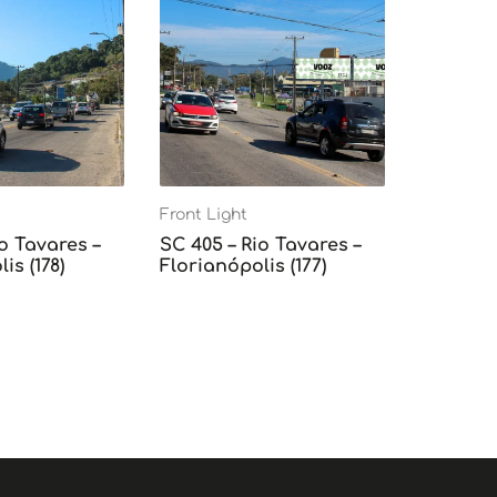
Front Light
o Tavares –
SC 405 – Rio Tavares –
is (178)
Florianópolis (177)