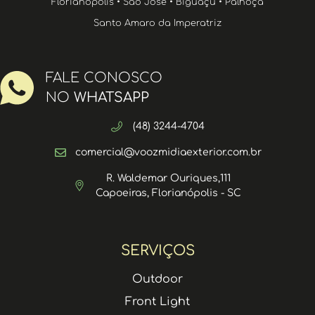
Florianópolis • São José • Biguaçu • Palhoça
Santo Amaro da Imperatriz
FALE CONOSCO
NO
WHATSAPP
(48) 3244-4704
comercial@voozmidiaexterior.com.br
R. Waldemar Ouriques,111
Capoeiras, Florianópolis - SC
SERVIÇOS
Outdoor
Front Light