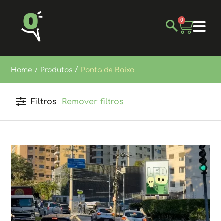
0
/
/
Home
Produtos
Ponta de Baixo
Filtros
Remover filtros