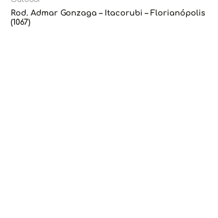
Rod. Admar Gonzaga – Itacorubi – Florianópolis
(1067)
Outdoor
Rod. Admar Gonzaga – Itacorubi – Florianópolis
(1055)