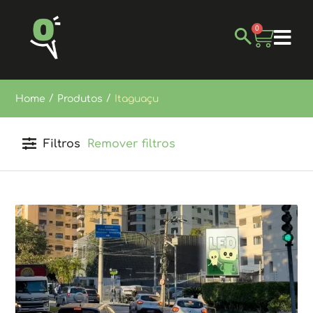
0
/
/
Home
Produtos
Itaguaçu
Filtros
Remover filtros