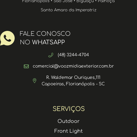
Florianópolis • São José • Biguaçu • Palhoça
Santo Amaro da Imperatriz
FALE CONOSCO
NO
WHATSAPP
(48) 3244-4704
comercial@voozmidiaexterior.com.br
R. Waldemar Ouriques,111
Capoeiras, Florianópolis - SC
SERVIÇOS
Outdoor
Front Light