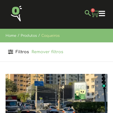
0
/
/
Home
Produtos
Coqueiros
Filtros
Remover filtros