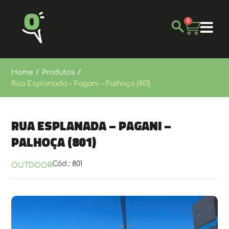
0
/
/
Home
Produtos
Rua Esplanada – Pagani – Palhoça (801)
Rua Esplanada – Pagani –
Palhoça (801)
Cód.: 801
OUTDOOR