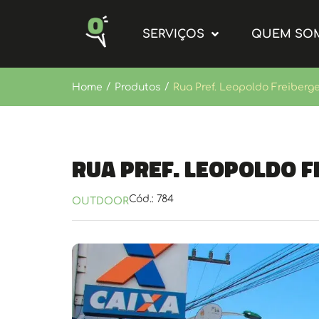
SERVIÇOS
QUEM SO
/
/
Home
Produtos
Rua Pref. Leopoldo Freiberger
Rua Pref. Leopoldo F
Cód.: 784
OUTDOOR