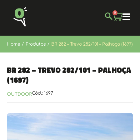
0
/
/
Home
Produtos
BR 282 – Trevo 282/101 – Palhoça (1697)
BR 282 – Trevo 282/101 – Palhoça
(1697)
Cód.: 1697
OUTDOOR