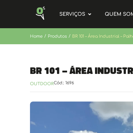
SERVIÇOS
QUEM SO
/
/
Home
Produtos
BR 101 – Área Industrial – Palh
BR 101 – Área Industr
Cód.: 1696
OUTDOOR