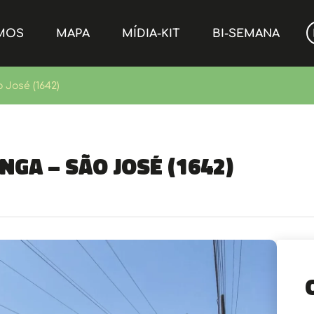
MOS
MAPA
MÍDIA-KIT
BI-SEMANA
o José (1642)
anga – São José (1642)