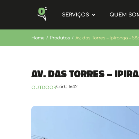
SERVIÇOS
QUEM SO
/
/
Home
Produtos
Av. das Torres – Ipiranga – Sã
Av. das Torres – Ipir
Cód.: 1642
OUTDOOR