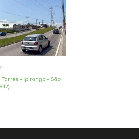
r
s Torres – Ipiranga – São
642)