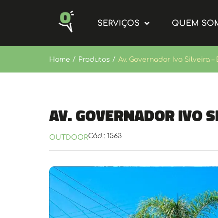
SERVIÇOS
QUEM SO
/
/
Home
Produtos
Av. Governador Ivo Silveira – 
Av. Governador Ivo Si
Cód.: 1563
OUTDOOR