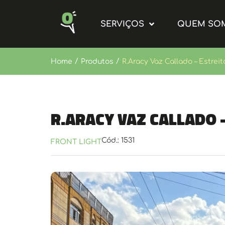
SERVIÇOS
QUEM SO
/
/
Home
Produtos
R.Aracy Vaz Callado – Estreito
R.Aracy Vaz Callado –
Cód.: 1531
FRONT LIGHT