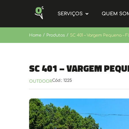
SERVIÇOS
QUEM SO
/
/
Home
Produtos
SC 401 – Vargem Pequena – Fl
SC 401 – Vargem Pequ
Cód.: 1225
OUTDOOR