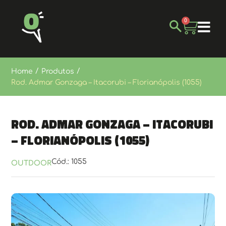
0
/
/
Home
Produtos
Rod. Admar Gonzaga – Itacorubi – Florianópolis (1055)
Rod. Admar Gonzaga – Itacorubi
– Florianópolis (1055)
Cód.: 1055
OUTDOOR