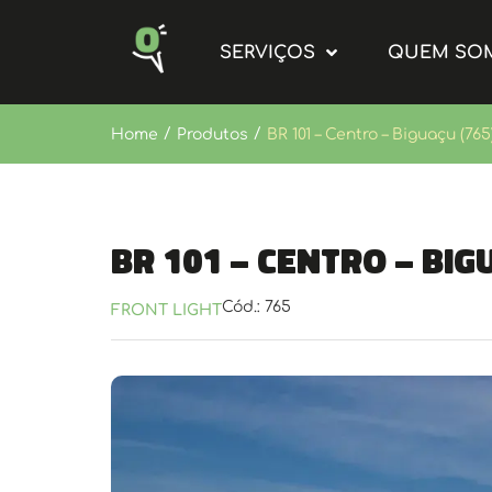
SERVIÇOS
QUEM SO
/
/
Home
Produtos
BR 101 – Centro – Biguaçu (765
BR 101 – Centro – Big
Cód.: 765
FRONT LIGHT