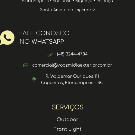
Florianópolis • São José • Biguaçu • Palhoça
Santo Amaro da Imperatriz
FALE CONOSCO
NO
WHATSAPP
(48) 3244-4704
comercial@voozmidiaexterior.com.br
R. Waldemar Ouriques,111
Capoeiras, Florianópolis - SC
SERVIÇOS
Outdoor
Front Light