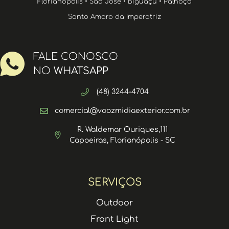
Florianópolis • São José • Biguaçu • Palhoça
Santo Amaro da Imperatriz
FALE CONOSCO
NO
WHATSAPP
(48) 3244-4704
comercial@voozmidiaexterior.com.br
R. Waldemar Ouriques,111
Capoeiras, Florianópolis - SC
SERVIÇOS
Outdoor
Front Light