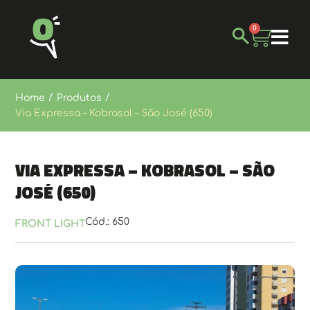
0
/
/
Home
Produtos
Via Expressa – Kobrasol – São José (650)
Via Expressa – Kobrasol – São
José (650)
Cód.: 650
FRONT LIGHT