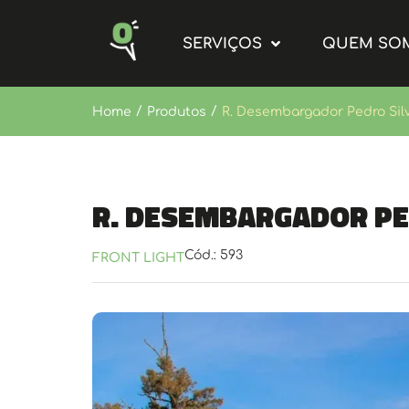
SERVIÇOS
QUEM SO
/
/
Home
Produtos
R. Desembargador Pedro Silva
R. Desembargador Ped
Cód.: 593
FRONT LIGHT