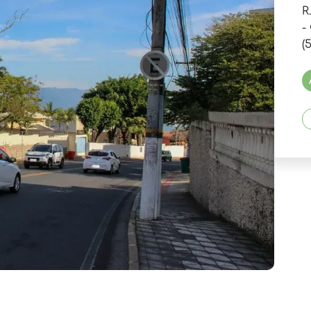
R
-
(